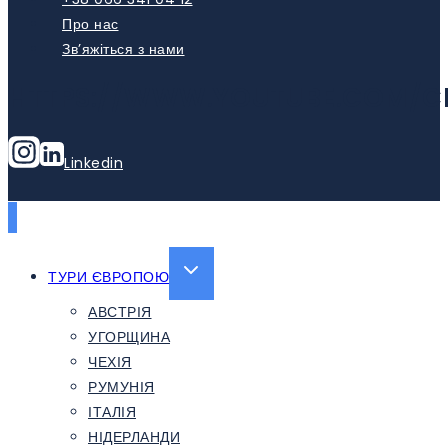
Про нас
Зв’яжіться з нами
HTTPS://WWW.YOUTUBE.COM/C
Linkedin
EXPAND
ТУРИ ЄВРОПОЮ
CHILD
АВСТРІЯ
MENU
УГОРЩИНА
ЧЕХІЯ
РУМУНІЯ
ІТАЛІЯ
НІДЕРЛАНДИ