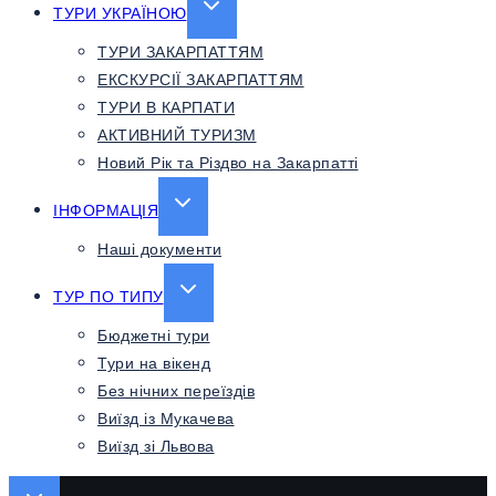
EXPAND
ТУРИ УКРАЇНОЮ
CHILD
ТУРИ ЗАКАРПАТТЯМ
MENU
ЕКСКУРСІЇ ЗАКАРПАТТЯМ
ТУРИ В КАРПАТИ
АКТИВНИЙ ТУРИЗМ
Новий Рік та Різдво на Закарпатті
EXPAND
ІНФОРМАЦІЯ
CHILD
Наші документи
MENU
EXPAND
ТУР ПО ТИПУ
CHILD
Бюджетні тури
MENU
Тури на вікенд
Без нічних переїздів
Виїзд із Мукачева
Виїзд зі Львова