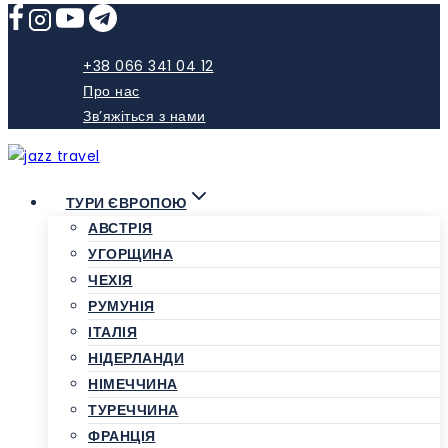
Skip
to
content
+38 066 341 04 12
Про нас
Зв’яжіться з нами
ТУРИ ЄВРОПОЮ
АВСТРІЯ
УГОРЩИНА
ЧЕХІЯ
РУМУНІЯ
ІТАЛІЯ
НІДЕРЛАНДИ
НІМЕЧЧИНА
ТУРЕЧЧИНА
ФРАНЦІЯ