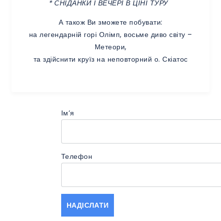
* СНІДАНКИ І ВЕЧЕРІ В ЦІНІ ТУРУ
А також Ви зможете побувати:
на легендарній горі Олімп, восьме диво світу –
Метеори,
та здійснити круїз на неповторний о. Скіатос
Імʼя
Телефон