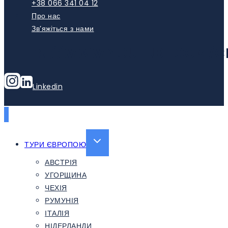
+38 066 341 04 12
Про нас
Зв’яжіться з нами
HTTPS://WWW.YOUTUBE.COM/C
Linkedin
EXPAND
ТУРИ ЄВРОПОЮ
CHILD
АВСТРІЯ
MENU
УГОРЩИНА
ЧЕХІЯ
РУМУНІЯ
ІТАЛІЯ
НІДЕРЛАНДИ