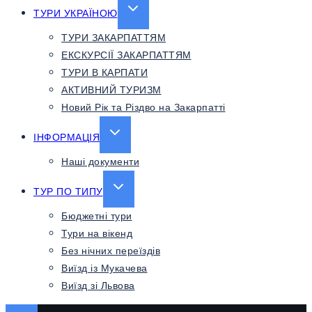
EXPAND
ТУРИ УКРАЇНОЮ
CHILD
ТУРИ ЗАКАРПАТТЯМ
MENU
ЕКСКУРСІЇ ЗАКАРПАТТЯМ
ТУРИ В КАРПАТИ
АКТИВНИЙ ТУРИЗМ
Новий Рік та Різдво на Закарпатті
EXPAND
ІНФОРМАЦІЯ
CHILD
Наші документи
MENU
EXPAND
ТУР ПО ТИПУ
CHILD
Бюджетні тури
MENU
Тури на вікенд
Без нічних переїздів
Виїзд із Мукачева
Виїзд зі Львова