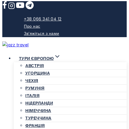
Skip
to
content
+38 066 341 04 12
Про нас
Зв’яжіться з нами
ТУРИ ЄВРОПОЮ
АВСТРІЯ
УГОРЩИНА
ЧЕХІЯ
РУМУНІЯ
ІТАЛІЯ
НІДЕРЛАНДИ
НІМЕЧЧИНА
ТУРЕЧЧИНА
ФРАНЦІЯ