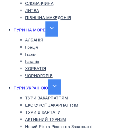
СЛОВАЧЧИНА
ЛИТВА
ПІВНІЧНА МАКЕДОНІЯ
EXPAND
ТУРИ НА МОРЕ
CHILD
АЛБАНІЯ
MENU
Греція
Італія
Іспанія
ХОРВАТІЯ
ЧОРНОГОРІЯ
EXPAND
ТУРИ УКРАЇНОЮ
CHILD
ТУРИ ЗАКАРПАТТЯМ
MENU
ЕКСКУРСІЇ ЗАКАРПАТТЯМ
ТУРИ В КАРПАТИ
АКТИВНИЙ ТУРИЗМ
Новий Рік та Різдво на Закарпатті