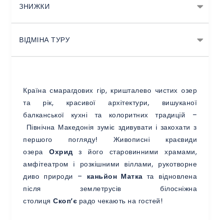
ЗНИЖКИ
ВІДМІНА ТУРУ
Країна смарагдових гір, кришталево чистих озер
та рік, красивої архітектури, вишуканої
балканської кухні та колоритних традицій –
Північна Македонія зуміє здивувати і закохати з
першого погляду! Живописні краєвиди
озера
Охрид
з його старовинними храмами,
амфітеатром і розкішними віллами, рукотворне
диво природи –
каньйон Матка
та відновлена
після землетрусів білосніжна
столиця
Скоп’є
радо чекають на гостей!