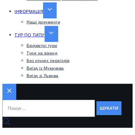
EXPAND
ІНФОРМАЦІЯ
CHILD
Наші документи
MENU
EXPAND
ТУР ПО ТИПУ
CHILD
Бюджетні тури
MENU
Тури на вікенд
Без нічних переїздів
Виїзд із Мукачева
Виїзд зі Львова
Пошук: