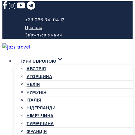
Skip
to
content
+38 066 341 04 12
Про нас
Зв’яжіться з нами
ТУРИ ЄВРОПОЮ
АВСТРІЯ
УГОРЩИНА
ЧЕХІЯ
РУМУНІЯ
ІТАЛІЯ
НІДЕРЛАНДИ
НІМЕЧЧИНА
ТУРЕЧЧИНА
ФРАНЦІЯ