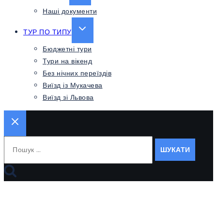
CHILD
Наші документи
MENU
EXPAND
ТУР ПО ТИПУ
CHILD
Бюджетні тури
MENU
Тури на вікенд
Без нічних переїздів
Виїзд із Мукачева
Виїзд зі Львова
Пошук: