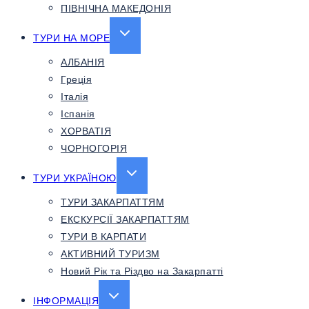
ПІВНІЧНА МАКЕДОНІЯ
EXPAND
ТУРИ НА МОРЕ
CHILD
АЛБАНІЯ
MENU
Греція
Італія
Іспанія
ХОРВАТІЯ
ЧОРНОГОРІЯ
EXPAND
ТУРИ УКРАЇНОЮ
CHILD
ТУРИ ЗАКАРПАТТЯМ
MENU
ЕКСКУРСІЇ ЗАКАРПАТТЯМ
ТУРИ В КАРПАТИ
АКТИВНИЙ ТУРИЗМ
Новий Рік та Різдво на Закарпатті
EXPAND
ІНФОРМАЦІЯ