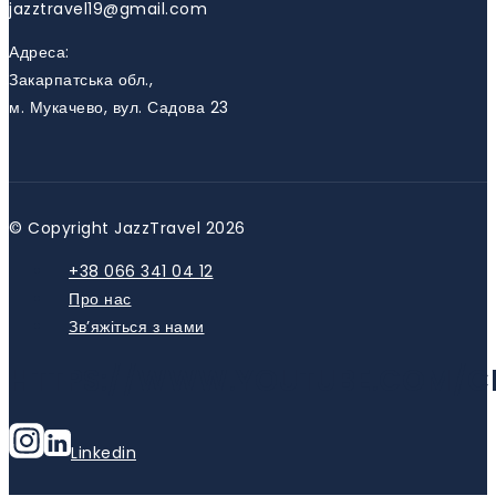
jazztravel19@gmail.com
Адреса:
Закарпатська обл.,
м. Мукачево, вул. Садова 23
© Copyright JazzTravel 2026
+38 066 341 04 12
Про нас
Зв’яжіться з нами
HTTPS://WWW.YOUTUBE.COM/C
Linkedin