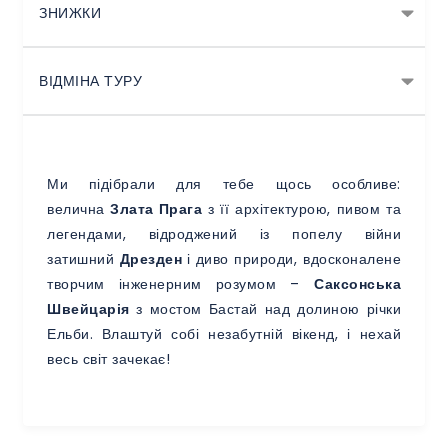
ЗНИЖКИ
ВІДМІНА ТУРУ
Ми підібрали для тебе щось особливе:
велична
Злата Прага
з її архітектурою, пивом та
легендами, відроджений із попелу війни
затишний
Дрезден
і диво природи, вдосконалене
творчим інженерним розумом –
Саксонська
Швейцарія
з мостом Бастай над долиною річки
Ельби. Влаштуй собі незабутній вікенд, і нехай
весь світ зачекає!