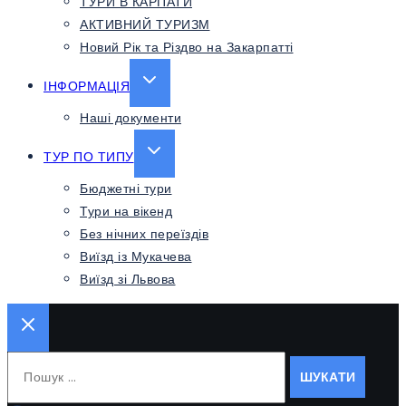
ТУРИ В КАРПАТИ
АКТИВНИЙ ТУРИЗМ
Новий Рік та Різдво на Закарпатті
EXPAND
ІНФОРМАЦІЯ
CHILD
Наші документи
MENU
EXPAND
ТУР ПО ТИПУ
CHILD
Бюджетні тури
MENU
Тури на вікенд
Без нічних переїздів
Виїзд із Мукачева
Виїзд зі Львова
Пошук: