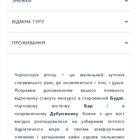
ЗНИЖКИ
ВІДМІНА ТУРУ
ПРОЖИВАННЯ
Чорногорія влітку – це маленький куточок
справжнього раю, де оновлюються і тіло, і душа.
Яскравим доповненням вашого пляжного
відпочинку стануть екскурсії в старовинній
Будві
,
портовому містечку
Бар
і в
незрівнянному
Дубровнику
. Кожне з цих міст
вигідно розташувалося на узбережжі теплого
Адріатичного моря зі своїми комфортними
пляжами і затишними кафе уздовж пальмових