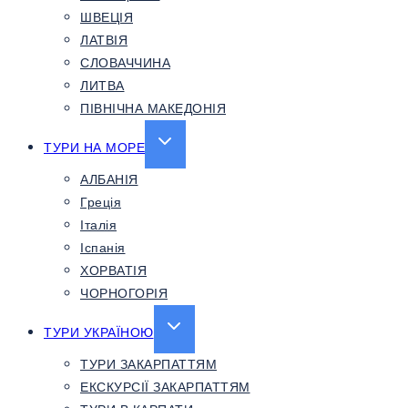
ШВЕЦІЯ
ЛАТВІЯ
СЛОВАЧЧИНА
ЛИТВА
ПІВНІЧНА МАКЕДОНІЯ
EXPAND
ТУРИ НА МОРЕ
CHILD
АЛБАНІЯ
MENU
Греція
Італія
Іспанія
ХОРВАТІЯ
ЧОРНОГОРІЯ
EXPAND
ТУРИ УКРАЇНОЮ
CHILD
ТУРИ ЗАКАРПАТТЯМ
MENU
ЕКСКУРСІЇ ЗАКАРПАТТЯМ