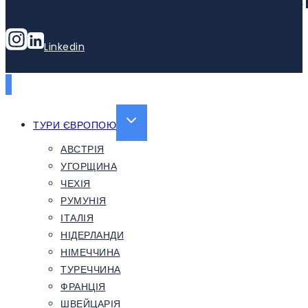
HTTPS://WWW.YOUTUBE.COM/C
Linkedin
EXPAND
ТУРИ ЄВРОПОЮ
CHILD
АВСТРІЯ
MENU
УГОРЩИНА
ЧЕХІЯ
РУМУНІЯ
ІТАЛІЯ
НІДЕРЛАНДИ
НІМЕЧЧИНА
ТУРЕЧЧИНА
ФРАНЦІЯ
ШВЕЙЦАРІЯ