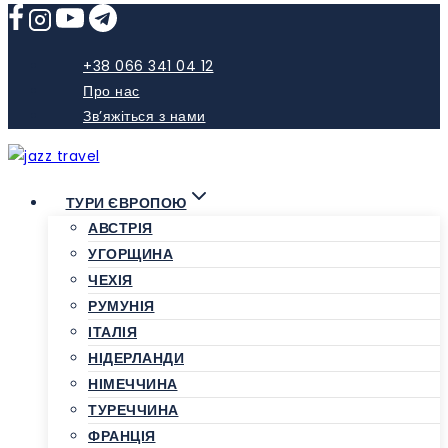
Skip
to
content
+38 066 341 04 12
Про нас
Зв’яжіться з нами
ТУРИ ЄВРОПОЮ
АВСТРІЯ
УГОРЩИНА
ЧЕХІЯ
РУМУНІЯ
ІТАЛІЯ
НІДЕРЛАНДИ
НІМЕЧЧИНА
ТУРЕЧЧИНА
ФРАНЦІЯ