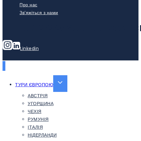
Про нас
Зв’яжіться з нами
HTTPS://WWW.YOUTUBE.COM/C
Linkedin
EXPAND
ТУРИ ЄВРОПОЮ
CHILD
АВСТРІЯ
MENU
УГОРЩИНА
ЧЕХІЯ
РУМУНІЯ
ІТАЛІЯ
НІДЕРЛАНДИ