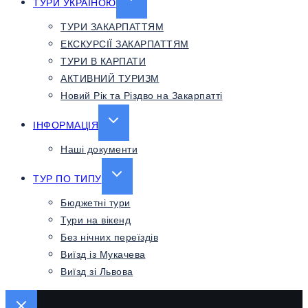
ТУРИ УКРАЇНОЮ
CHILD
ТУРИ ЗАКАРПАТТЯМ
MENU
ЕКСКУРСІЇ ЗАКАРПАТТЯМ
ТУРИ В КАРПАТИ
АКТИВНИЙ ТУРИЗМ
Новий Рік та Різдво на Закарпатті
EXPAND
ІНФОРМАЦІЯ
CHILD
Наші документи
MENU
EXPAND
ТУР ПО ТИПУ
CHILD
Бюджетні тури
MENU
Тури на вікенд
Без нічних переїздів
Виїзд із Мукачева
Виїзд зі Львова