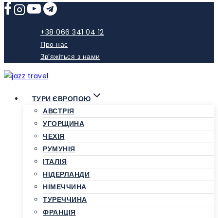
Skip
to
content
+38 066 341 04 12
Про нас
Зв’яжіться з нами
ТУРИ ЄВРОПОЮ
АВСТРІЯ
УГОРЩИНА
ЧЕХІЯ
РУМУНІЯ
ІТАЛІЯ
НІДЕРЛАНДИ
НІМЕЧЧИНА
ТУРЕЧЧИНА
ФРАНЦІЯ