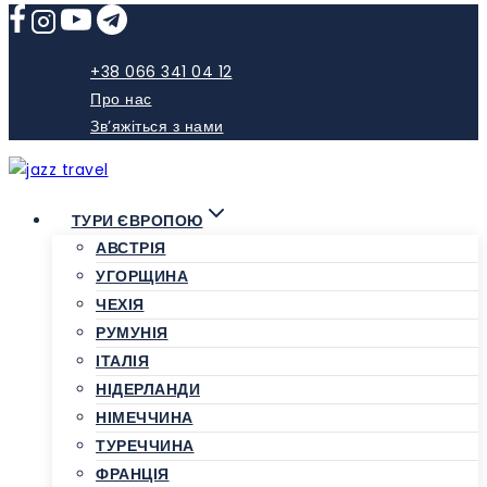
Skip
to
content
+38 066 341 04 12
Про нас
Зв’яжіться з нами
ТУРИ ЄВРОПОЮ
АВСТРІЯ
УГОРЩИНА
ЧЕХІЯ
РУМУНІЯ
ІТАЛІЯ
НІДЕРЛАНДИ
НІМЕЧЧИНА
ТУРЕЧЧИНА
ФРАНЦІЯ