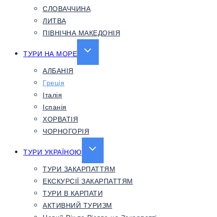
СЛОВАЧЧИНА
ЛИТВА
ПІВНІЧНА МАКЕДОНІЯ
EXPAND
ТУРИ НА МОРЕ
CHILD
АЛБАНІЯ
MENU
Греція
Італія
Іспанія
ХОРВАТІЯ
ЧОРНОГОРІЯ
EXPAND
ТУРИ УКРАЇНОЮ
CHILD
ТУРИ ЗАКАРПАТТЯМ
MENU
ЕКСКУРСІЇ ЗАКАРПАТТЯМ
ТУРИ В КАРПАТИ
АКТИВНИЙ ТУРИЗМ