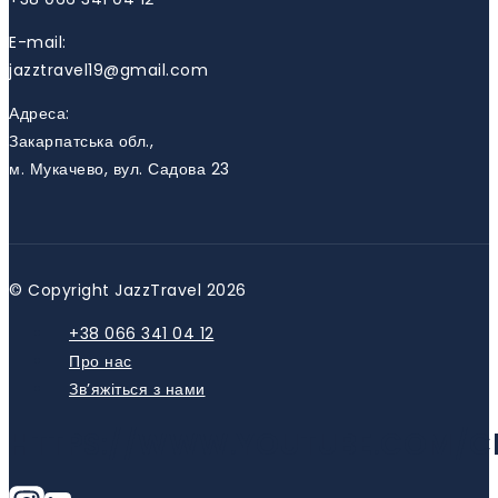
E-mail:
jazztravel19@gmail.com
Адреса:
Закарпатська обл.,
м. Мукачево, вул. Садова 23
© Copyright JazzTravel 2026
+38 066 341 04 12
Про нас
Зв’яжіться з нами
HTTPS://WWW.YOUTUBE.COM/C