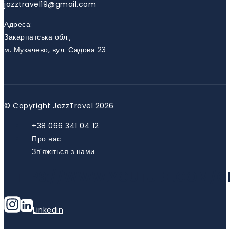
jazztravel19@gmail.com
Адреса:
Закарпатська обл.,
м. Мукачево, вул. Садова 23
© Copyright JazzTravel 2026
+38 066 341 04 12
Про нас
Зв’яжіться з нами
HTTPS://WWW.YOUTUBE.COM/C
Linkedin