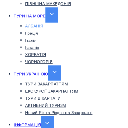
ПІВНІЧНА МАКЕДОНІЯ
EXPAND
ТУРИ НА МОРЕ
CHILD
АЛБАНІЯ
MENU
Греція
Італія
Іспанія
ХОРВАТІЯ
ЧОРНОГОРІЯ
EXPAND
ТУРИ УКРАЇНОЮ
CHILD
ТУРИ ЗАКАРПАТТЯМ
MENU
ЕКСКУРСІЇ ЗАКАРПАТТЯМ
ТУРИ В КАРПАТИ
АКТИВНИЙ ТУРИЗМ
Новий Рік та Різдво на Закарпатті
EXPAND
ІНФОРМАЦІЯ