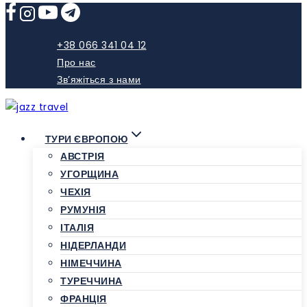
Skip
to
content
+38 066 341 04 12
Про нас
Зв’яжіться з нами
ТУРИ ЄВРОПОЮ
АВСТРІЯ
УГОРЩИНА
ЧЕХІЯ
РУМУНІЯ
ІТАЛІЯ
НІДЕРЛАНДИ
НІМЕЧЧИНА
ТУРЕЧЧИНА
ФРАНЦІЯ